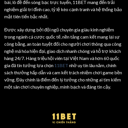
bài, lô đề đến sòng bạc trực tuyến, 11BET mang đến trải
nghiệm giải trí đỉnh cao, tỷ lệ kèo cạnh tranh và hệ thống bảo
mật tiên tiến bậc nhất.
Được xây dựng bởi đội ngũ chuyên gia giàu kinh nghiệm
trong ngành cá cược quốc tế, nền tảng cam kết mang lại sự
công bằng, an toàn tuyệt đối cho người chơi thông qua công
nghệ mã hóa hiện đại, giao dịch nhanh chóng và hỗ trợ khách
hàng 24/7. Hàng triệu hội viên tại Việt Nam và hơn 60 quốc
gia đã tin tưởng lựa chọn
11BET
nhờ uy tín lâu năm, chính
sách thưởng hấp dẫn và cam kết trách nhiệm chơi game bền
vững. Đây chính là điểm đến lý tưởng cho những ai tìm kiếm
một sân chơi chuyên nghiệp, minh bạch và đáng tin cậy.